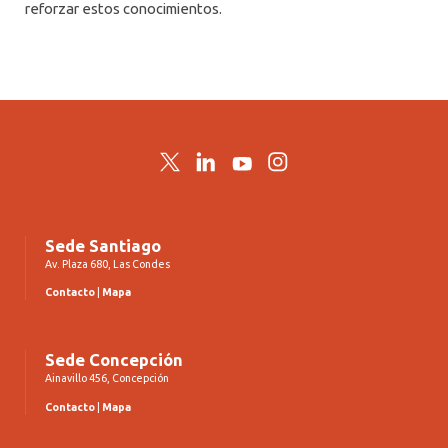
reforzar estos conocimientos.
Twitter
LinkedIn
YouTube
Instagram
Sede Santiago
Av. Plaza 680, Las Condes
Contacto
|
Mapa
Sede Concepción
Ainavillo 456, Concepción
Contacto
|
Mapa