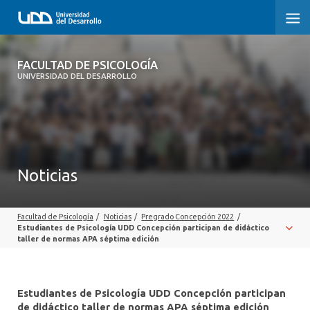
FACULTAD DE PSICOLOGÍA
FACULTAD DE PSICOLOGÍA
UNIVERSIDAD DEL DESARROLLO
INICIO
LA FACULTAD
CARRERAS
Noticias
3° PROCESO DE CERTIFICACIÓN | PSICOLOGÍA UDD
Facultad de Psicología
/
Noticias
/
Pregrado Concepción 2022
/
POSTGRADOS Y EDUCACIÓN CONTINUA
Estudiantes de Psicología UDD Concepción participan de didáctico
taller de normas APA séptima edición
INVESTIGACIÓN
VINCULACIÓN CON EL MEDIO
Estudiantes de Psicología UDD Concepción participan
de didáctico taller de normas APA séptima edición