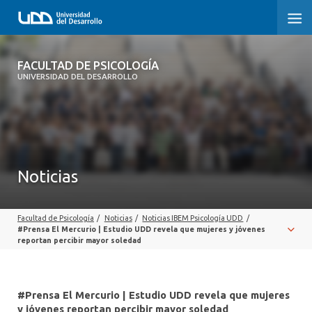
FACULTAD DE PSICOLOGÍA
FACULTAD DE PSICOLOGÍA
UNIVERSIDAD DEL DESARROLLO
INICIO
LA FACULTAD
CARRERAS
Noticias
3° PROCESO DE CERTIFICACIÓN | PSICOLOGÍA UDD
Facultad de Psicología
/
Noticias
/
Noticias IBEM Psicología UDD
/
POSTGRADOS Y EDUCACIÓN CONTINUA
#Prensa El Mercurio | Estudio UDD revela que mujeres y jóvenes
reportan percibir mayor soledad
INVESTIGACIÓN
VINCULACIÓN CON EL MEDIO
#Prensa El Mercurio | Estudio UDD revela que mujeres
y jóvenes reportan percibir mayor soledad