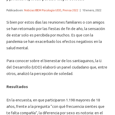
ALUMNI PSICOLOGÍA UDD
Publicado en:
Noticias IBEM Psicología UDD
,
Prensa 2022
|
10 enero, 2022
SERVICIO DE PSICOLOGÍA INTEGRAL
Si bien por estos días las reuniones familiares o con amigos
se han retornado por las fiestas de fin de año, la sensación
de estar solo es percibida por muchos. Es que con la
pandemia se han exacerbado los efectos negativos en la
salud mental.
Para conocer sobre el bienestar de los santiaguinos, la U.
del Desarrollo (UDD) elaboró un panel ciudadano que, entre
otros, analizó la percepción de soledad.
Resultados
En la encuesta, en que participaron 1.198 mayores de 18
años, frente a la pregunta “con qué frecuencia sientes que
te falta compañía”, la diferencia por sexo es notoria: en el