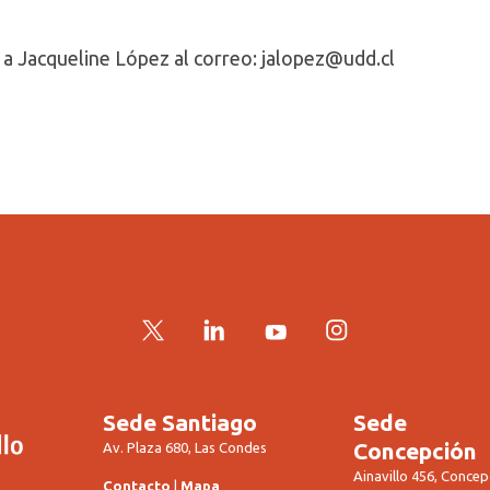
r a Jacqueline López al correo:
jalopez@udd.cl
Twitter
LinkedIn
YouTube
Instagram
Sede Santiago
Sede
Concepción
Av. Plaza 680, Las Condes
Ainavillo 456, Concep
Contacto
|
Mapa