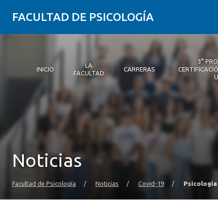
FACULTAD DE PSICOLOGÍA
3° PR
LA
INICIO
CARRERAS
CERTIFICACIÓ
FACULTAD
Inicio
La Facultad
Carreras
3° Proceso de Certificación | Psicología UDD
Postgrados y Educación Continua
Investigación
Vinculación con el medio
Alumni Psicología UDD
Servicio de Psicología Integral
Noticias
Facultad de Psicología
/
Noticias
/
Covid-19
/
Psicología