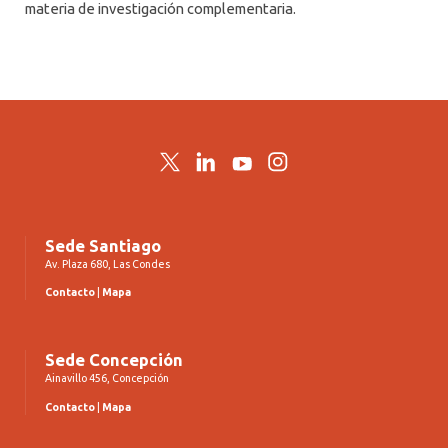
materia de investigación complementaria.
Twitter
LinkedIn
YouTube
Instagram
Sede Santiago
Av. Plaza 680, Las Condes
Contacto
|
Mapa
Sede Concepción
Ainavillo 456, Concepción
Contacto
|
Mapa