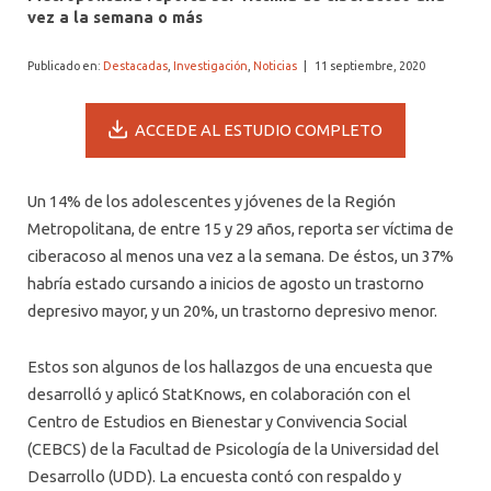
ALUMNI PSICOLOGÍA UDD
vez a la semana o más
SERVICIO DE PSICOLOGÍA INTEGRAL
Publicado en:
Destacadas
,
Investigación
,
Noticias
|
11 septiembre, 2020
ACCEDE AL ESTUDIO COMPLETO
Un 14% de los adolescentes y jóvenes de la Región
Metropolitana, de entre 15 y 29 años, reporta ser víctima de
ciberacoso al menos una vez a la semana. De éstos, un 37%
habría estado cursando a inicios de agosto un trastorno
depresivo mayor, y un 20%, un trastorno depresivo menor.
Estos son algunos de los hallazgos de una encuesta que
desarrolló y aplicó StatKnows, en colaboración con el
Centro de Estudios en Bienestar y Convivencia Social
(CEBCS) de la Facultad de Psicología de la Universidad del
Desarrollo (UDD). La encuesta contó con respaldo y