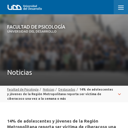
FACULTAD DE PSICOLOGÍA
FACULTAD DE PSICOLOGÍA
UNIVERSIDAD DEL DESARROLLO
INICIO
LA FACULTAD
CARRERAS
Noticias
3° PROCESO DE CERTIFICACIÓN | PSICOLOGÍA UDD
Facultad de Psicología
/
Noticias
/
Destacadas
/
14% de adolescentes
POSTGRADOS Y EDUCACIÓN CONTINUA
y jóvenes de la Región Metropolitana reporta ser víctima de
ciberacoso una vez a la semana o más
INVESTIGACIÓN
VINCULACIÓN CON EL MEDIO
14% de adolescentes y jóvenes de la Región
Metropolitana reporta ser víctima de ciberacoso una