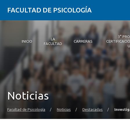
FACULTAD DE PSICOLOGÍA
3° PR
LA
INICIO
CARRERAS
CERTIFICACIÓ
FACULTAD
Inicio
La Facultad
Carreras
3° Proceso de Certificación | Psicología UDD
Postgrados y Educación Continua
Investigación
Vinculación con el medio
Alumni Psicología UDD
Servicio de Psicología Integral
Noticias
Facultad de Psicología
/
Noticias
/
Destacadas
/
Investig