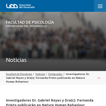
FACULTAD DE PSICOLOGÍA
FACULTAD DE PSICOLOGÍA
UNIVERSIDAD DEL DESARROLLO
INICIO
LA FACULTAD
CARRERAS
Noticias
3° PROCESO DE CERTIFICACIÓN | PSICOLOGÍA UDD
Facultad de Psicología
/
Noticias
/
Destacadas
/
Investigadores Dr.
POSTGRADOS Y EDUCACIÓN CONTINUA
Gabriel Reyes y Dra(c). Fernanda Prieto publicarán en Nature
Human Behaviour
INVESTIGACIÓN
VINCULACIÓN CON EL MEDIO
Investigadores Dr. Gabriel Reyes y Dra(c). Fernanda
Prieto publicarán en Nature Human Behaviour