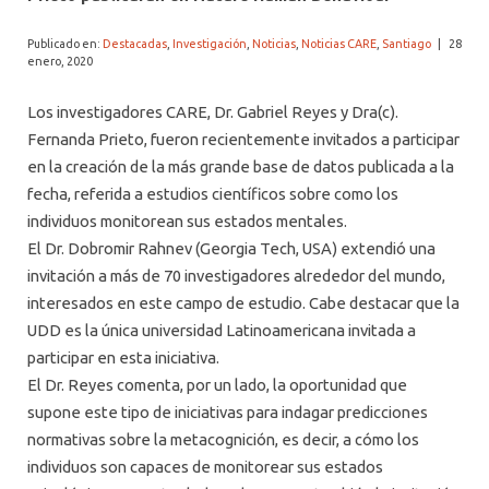
ALUMNI PSICOLOGÍA UDD
Publicado en:
Destacadas
,
Investigación
,
Noticias
,
Noticias CARE
,
Santiago
|
28
SERVICIO DE PSICOLOGÍA INTEGRAL
enero, 2020
Los investigadores CARE, Dr. Gabriel Reyes y Dra(c).
Fernanda Prieto, fueron recientemente invitados a participar
en la creación de la más grande base de datos publicada a la
fecha, referida a estudios científicos sobre como los
individuos monitorean sus estados mentales.
El Dr. Dobromir Rahnev (Georgia Tech, USA) extendió una
invitación a más de 70 investigadores alrededor del mundo,
interesados en este campo de estudio. Cabe destacar que la
UDD es la única universidad Latinoamericana invitada a
participar en esta iniciativa.
El Dr. Reyes comenta, por un lado, la oportunidad que
supone este tipo de iniciativas para indagar predicciones
normativas sobre la metacognición, es decir, a cómo los
individuos son capaces de monitorear sus estados