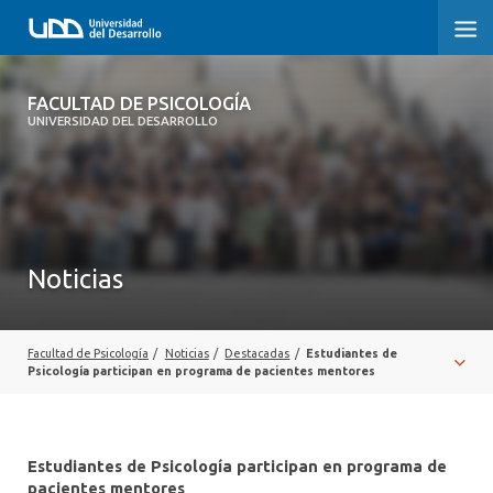
FACULTAD DE PSICOLOGÍA
FACULTAD DE PSICOLOGÍA
UNIVERSIDAD DEL DESARROLLO
INICIO
LA FACULTAD
CARRERAS
Noticias
3° PROCESO DE CERTIFICACIÓN | PSICOLOGÍA UDD
POSTGRADOS Y EDUCACIÓN CONTINUA
Facultad de Psicología
/
Noticias
/
Destacadas
/
Estudiantes de
Psicología participan en programa de pacientes mentores
INVESTIGACIÓN
VINCULACIÓN CON EL MEDIO
Estudiantes de Psicología participan en programa de
pacientes mentores