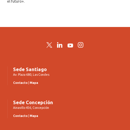
el futuro».
Twitter
LinkedIn
YouTube
Instagram
Sede Santiago
Av. Plaza 680, Las Condes
Contacto
|
Mapa
Sede Concepción
Ainavillo 456, Concepción
Contacto
|
Mapa