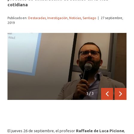
ALUMNI PSICOLOGÍA UDD
cotidiana
SERVICIO DE PSICOLOGÍA INTEGRAL
Publicado en:
Destacadas
,
Investigación
,
Noticias
,
Santiago
|
27 septiembre,
2019
1
/
3
Anterior
Siguien
El jueves 26 de septiembre, el profesor
Raffaele de Luca Picione
,