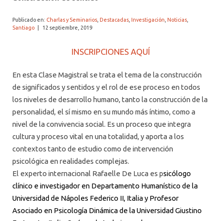
ALUMNI PSICOLOGÍA UDD
Publicado en:
Charlas y Seminarios
,
Destacadas
,
Investigación
,
Noticias
,
SERVICIO DE PSICOLOGÍA INTEGRAL
Santiago
|
12 septiembre, 2019
INSCRIPCIONES AQUÍ
En esta Clase Magistral se trata el tema de la construcción
de significados y sentidos y el rol de ese proceso en todos
los niveles de desarrollo humano, tanto la construcción de la
personalidad, el sí mismo en su mundo más íntimo, como a
nivel de la convivencia social. Es un proceso que integra
cultura y proceso vital en una totalidad, y aporta a los
contextos tanto de estudio como de intervención
psicológica en realidades complejas.
El experto internacional Rafaelle De Luca es p
sicólogo
clínico e investigador en Departamento Humanístico de la
Universidad de Nápoles Federico II, Italia y Profesor
Asociado en Psicología Dinámica de la Universidad Giustino