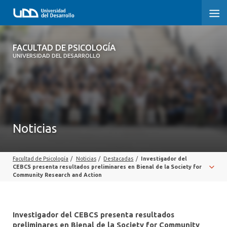
FACULTAD DE PSICOLOGÍA
FACULTAD DE PSICOLOGÍA
UNIVERSIDAD DEL DESARROLLO
INICIO
LA FACULTAD
CARRERAS
Noticias
3° PROCESO DE CERTIFICACIÓN | PSICOLOGÍA UDD
Facultad de Psicología
/
Noticias
/
Destacadas
/
Investigador del
POSTGRADOS Y EDUCACIÓN CONTINUA
CEBCS presenta resultados preliminares en Bienal de la Society for
Community Research and Action
INVESTIGACIÓN
VINCULACIÓN CON EL MEDIO
Investigador del CEBCS presenta resultados
preliminares en Bienal de la Society for Community