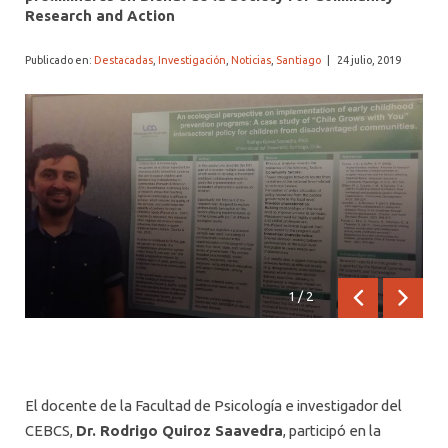
ALUMNI PSICOLOGÍA UDD
Research and Action
SERVICIO DE PSICOLOGÍA INTEGRAL
Publicado en:
Destacadas
,
Investigación
,
Noticias
,
Santiago
|
24 julio, 2019
1
/
2
Anterior
Siguien
El docente de la Facultad de Psicología e investigador del
CEBCS,
Dr. Rodrigo Quiroz Saavedra
, participó en la