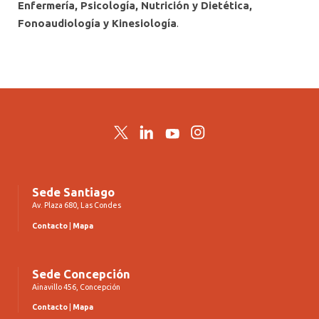
Enfermería, Psicología, Nutrición y Dietética,
Fonoaudiología y Kinesiología
.
Twitter
LinkedIn
YouTube
Instagram
Sede Santiago
Av. Plaza 680, Las Condes
Contacto
|
Mapa
Sede Concepción
Ainavillo 456, Concepción
Contacto
|
Mapa