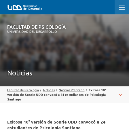
FACULTAD DE PSICOLOGÍA
FACULTAD DE PSICOLOGÍA
UNIVERSIDAD DEL DESARROLLO
INICIO
LA FACULTAD
CARRERAS
Noticias
3° PROCESO DE CERTIFICACIÓN | PSICOLOGÍA UDD
Facultad de Psicología
/
Noticias
/
Noticias Pregrado
/
Exitosa 10°
POSTGRADOS Y EDUCACIÓN CONTINUA
versión de Sonríe UDD convocó a 24 estudiantes de Psicología
Santiago
INVESTIGACIÓN
VINCULACIÓN CON EL MEDIO
Exitosa 10° versión de Sonríe UDD convocó a 24
estudiantes de Psicología Santiago