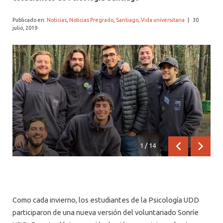
ALUMNI PSICOLOGÍA UDD
Publicado en:
Noticias
,
Noticias Pregrado
,
Santiago
,
Vida universitaria
|
30
SERVICIO DE PSICOLOGÍA INTEGRAL
julio, 2019
1
/
14
Anterior
Siguien
Como cada invierno, los estudiantes de la Psicología UDD
participaron de una nueva versión del voluntariado Sonríe