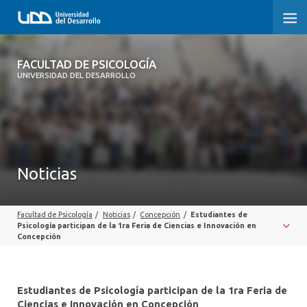
FACULTAD DE PSICOLOGÍA
FACULTAD DE PSICOLOGÍA
UNIVERSIDAD DEL DESARROLLO
INICIO
LA FACULTAD
CARRERAS
Noticias
3° PROCESO DE CERTIFICACIÓN | PSICOLOGÍA UDD
Facultad de Psicología
/
Noticias
/
Concepción
/
Estudiantes de
POSTGRADOS Y EDUCACIÓN CONTINUA
Psicología participan de la 1ra Feria de Ciencias e Innovación en
Concepción
INVESTIGACIÓN
VINCULACIÓN CON EL MEDIO
Estudiantes de Psicología participan de la 1ra Feria de
Ciencias e Innovación en Concepción