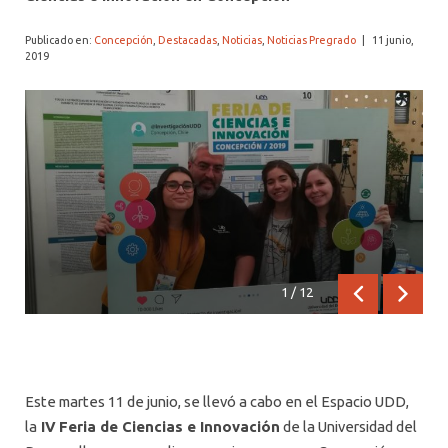
ALUMNI PSICOLOGÍA UDD
Publicado en:
Concepción
,
Destacadas
,
Noticias
,
Noticias Pregrado
|
11 junio,
SERVICIO DE PSICOLOGÍA INTEGRAL
2019
1
/
12
Anterior
Siguien
Este martes 11 de junio, se llevó a cabo en el Espacio UDD,
la
IV
Feria de Ciencias e Innovación
de la Universidad del