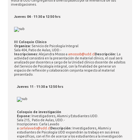
visita la UDD congregando a diverso público por la relevancia de sus
investigaciones.
Jueves 04 · 11:30 a 12:50 hrs
III Coloquio Clínico
Organiza:
Servicio de Psicología Integral
Sala 404, Patio de Aulas, UDD.-
Inscripciones:
Alejandra Mosso a
amossob@udd.cl
Descripción:
La
actividad consistirá en la presentación de material clínico, el cual será
analizado por docentes a cargo de la Unidad clínico docente de adultos
del Servicio de Psicología integral, con la finalidad de generar un
espacio de reflexión y colaboración conjunta respecto al material
presentado.
Jueves 11 · 11:30 a 12:50 hrs
Coloquio de investigación
Expone:
Investigadores, Alumni y Estudiantes UDD.
Sala 215, Patio de Aulas, UDD.-
Inscripciones: Carla Lavado
a
carlalavado@udd.cl
Descripción:
Investigadores, Alumni y
estudiantes de Psicología UDD expondrán su trabajo en sus áreas
específicas, con el fin de acercar a los estudiantes a la investigación