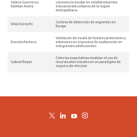
Valeria Guerrero y
convivencia escolar en establecimientos
Esteban Acuña
educacionales urbanos de la región
metropolitana
Centros de detención de migrantes en
Silvia Scirocchi
Europa
Validación de escala de factores protectores y
Daniela Pacheco
estresores en el proceso de aculturación en
inmigrantes adolescentes
Cómo las expectativas modulan el uso de
Gabriel Reyes
recursos atencionales en un paradigma de
ceguera de elección
Twitter
LinkedIn
YouTube
Instagram