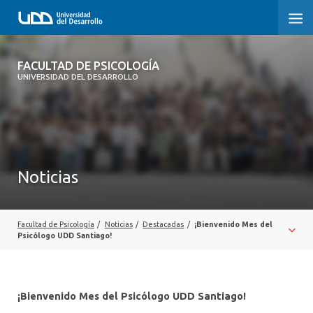
FACULTAD DE PSICOLOGÍA
FACULTAD DE PSICOLOGÍA
UNIVERSIDAD DEL DESARROLLO
INICIO
LA FACULTAD
CARRERAS
Noticias
3° PROCESO DE CERTIFICACIÓN | PSICOLOGÍA UDD
POSTGRADOS Y EDUCACIÓN CONTINUA
Facultad de Psicología
/
Noticias
/
Destacadas
/
¡Bienvenido Mes del
Psicólogo UDD Santiago!
INVESTIGACIÓN
VINCULACIÓN CON EL MEDIO
¡Bienvenido Mes del Psicólogo UDD Santiago!