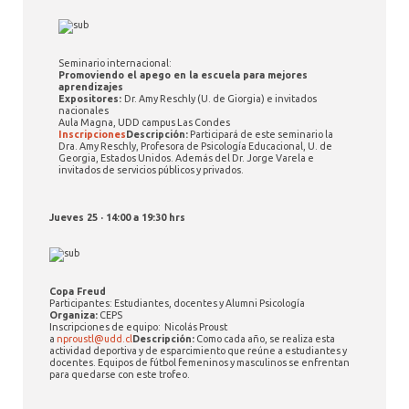
Seminario internacional:
Promoviendo el apego en la escuela para mejores
aprendizajes
Expositores:
Dr. Amy Reschly (U. de Giorgia) e invitados
nacionales
Aula Magna, UDD campus Las Condes
Inscripciones
Descripción:
Participará de este seminario la
Dra. Amy Reschly, Profesora de Psicología Educacional, U. de
Georgia, Estados Unidos. Además del Dr. Jorge Varela e
invitados de servicios públicos y privados.
Jueves 25 · 14:00 a 19:30 hrs
Copa Freud
Participantes: Estudiantes, docentes y Alumni Psicología
Organiza:
CEPS
Inscripciones de equipo: Nicolás Proust
a
nproustl@udd.cl
Descripción:
Como cada año, se realiza esta
actividad deportiva y de esparcimiento que reúne a estudiantes y
docentes. Equipos de fútbol femeninos y masculinos se enfrentan
para quedarse con este trofeo.