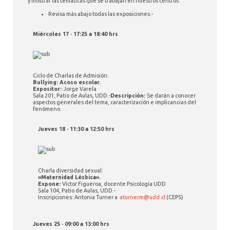
y mostrar las temáticas que se trabajan en nuestros centros.
Revisa más abajo todas las exposiciones.-
Miércoles 17 · 17:25 a 18:40 hrs
Ciclo de Charlas de Admisión:
Bullying: Acoso escolar.
Expositor:
Jorge Varela
Sala 201, Patio de Aulas, UDD.-
Descripción:
Se darán a conocer
aspectos generales del tema, caracterización e implicancias del
fenómeno.
Jueves 18 · 11:30 a 12:50 hrs
Charla diversidad sexual:
«Maternidad Lésbica».
Expone:
Víctor Figueroa, docente Psicología UDD
Sala 104, Patio de Aulas, UDD.-
Inscripciones: Antonia Turner a
aturnerm@udd.cl
(CEPS)
Jueves 25 · 09:00 a 13:00 hrs