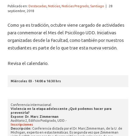
ALUMNI PSICOLOGÍA UDD
Publicado en:
Destacadas
,
Noticias
,
Noticias Pregrado
,
Santiago
|
28
septiembre, 2018
SERVICIO DE PSICOLOGÍA INTEGRAL
Como ya es tradición, octubre viene cargado de actividades
para conmemorar el Mes del Psicólogo UDD. Iniciativas
organizadas desde la Facultad, como también por nuestros
estudiantes es parte de lo que trae esta nueva versión.
Revisa el calendario.
Miércoles 03 · 14:00 a 16:30 hrs
Conferencia internacional:
Violencia en la etapa adolescente ¿Qué podemos hacer para
prevenirla?
Expone: Dr. Marc Zimmerman
Auditorio 2, Edificio Postgrado, UDD.-
Inscripciones
Descripción:
Conferencia dictada por el Dr. Marc Zimmerman, de la U. de
Michigan, experto en estas temáticas. Es segunda vez que Zimmerman