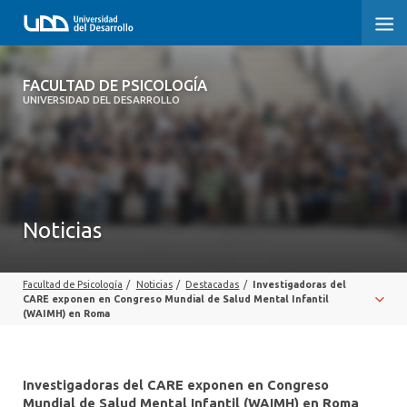
FACULTAD DE PSICOLOGÍA
FACULTAD DE PSICOLOGÍA
UNIVERSIDAD DEL DESARROLLO
INICIO
LA FACULTAD
CARRERAS
Noticias
3° PROCESO DE CERTIFICACIÓN | PSICOLOGÍA UDD
Facultad de Psicología
/
Noticias
/
Destacadas
/
Investigadoras del
POSTGRADOS Y EDUCACIÓN CONTINUA
CARE exponen en Congreso Mundial de Salud Mental Infantil
(WAIMH) en Roma
INVESTIGACIÓN
VINCULACIÓN CON EL MEDIO
Investigadoras del CARE exponen en Congreso
Mundial de Salud Mental Infantil (WAIMH) en Roma