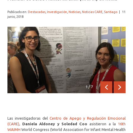
ALUMNI PSICOLOGÍA UDD
Publicado en:
Destacadas
,
Investigación
,
Noticias
,
Noticias CARE
,
Santiago
|
11
SERVICIO DE PSICOLOGÍA INTEGRAL
junio, 2018
1
/
7
Anterior
Siguien
Las investigadoras del
Centro de Apego y Regulación Emocional
(CARE)
,
Daniela Aldoney y Soledad Coo
asistieron a la
16th
WAIMH
World Congress (World Association for Infant Mental Health