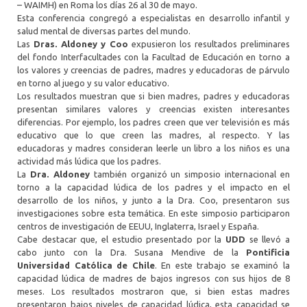
– WAIMH) en Roma los días 26 al 30 de mayo.
Esta conferencia congregó a especialistas en desarrollo infantil y
salud mental de diversas partes del mundo.
Las
Dras. Aldoney y Coo
expusieron los resultados preliminares
del fondo Interfacultades con la Facultad de Educación en torno a
los valores y creencias de padres, madres y educadoras de párvulo
en torno al juego y su valor educativo.
Los resultados muestran que si bien madres, padres y educadoras
presentan similares valores y creencias existen interesantes
diferencias. Por ejemplo, los padres creen que ver televisión es más
educativo que lo que creen las madres, al respecto. Y las
educadoras y madres consideran leerle un libro a los niños es una
actividad más lúdica que los padres.
La
Dra. Aldoney
también organizó un simposio internacional en
torno a la capacidad lúdica de los padres y el impacto en el
desarrollo de los niños, y junto a la Dra. Coo, presentaron sus
investigaciones sobre esta temática. En este simposio participaron
centros de investigación de EEUU, Inglaterra, Israel y España.
Cabe destacar que, el estudio presentado por la
UDD
se llevó a
cabo junto con la Dra. Susana Mendive de la
Pontificia
Universidad Católica de Chile
. En este trabajo se examinó la
capacidad lúdica de madres de bajos ingresos con sus hijos de 8
meses. Los resultados mostraron que, si bien estas madres
presentaron bajos niveles de capacidad lúdica, esta capacidad se