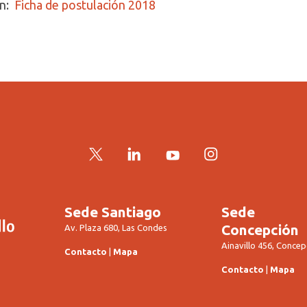
ón:
Ficha de postulación 2018
Twitter
LinkedIn
YouTube
Instagram
Sede Santiago
Sede
Concepción
Av. Plaza 680, Las Condes
Ainavillo 456, Concep
Contacto
|
Mapa
Contacto
|
Mapa