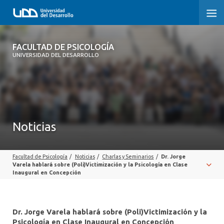
FACULTAD DE PSICOLOGÍA
FACULTAD DE PSICOLOGÍA
UNIVERSIDAD DEL DESARROLLO
INICIO
LA FACULTAD
CARRERAS
Noticias
3° PROCESO DE CERTIFICACIÓN | PSICOLOGÍA UDD
Facultad de Psicología
/
Noticias
/
Charlas y Seminarios
/
Dr. Jorge
POSTGRADOS Y EDUCACIÓN CONTINUA
Varela hablará sobre (Poli)Victimización y la Psicología en Clase
Inaugural en Concepción
INVESTIGACIÓN
VINCULACIÓN CON EL MEDIO
Dr. Jorge Varela hablará sobre (Poli)Victimización y la
Psicología en Clase Inaugural en Concepción