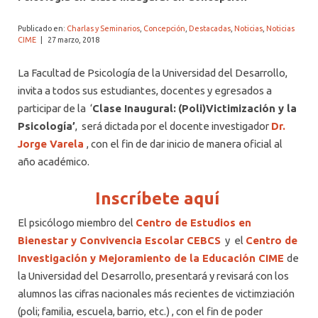
ALUMNI PSICOLOGÍA UDD
Publicado en:
Charlas y Seminarios
,
Concepción
,
Destacadas
,
Noticias
,
Noticias
SERVICIO DE PSICOLOGÍA INTEGRAL
CIME
|
27 marzo, 2018
La Facultad de Psicología de la Universidad del Desarrollo,
invita a todos sus estudiantes, docentes y egresados a
participar de la ‘
Clase Inaugural:
(Poli)Victimización y la
Psicología’
, será dictada por el docente investigador
Dr.
Jorge Varela
, con el fin de dar inicio de manera oficial al
año académico.
Inscríbete aquí
El psicólogo miembro del
Centro de Estudios en
Bienestar y Convivencia Escolar CEBCS
y el
Centro de
Investigación y Mejoramiento de la Educación CIME
de
la Universidad del Desarrollo, presentará y revisará con los
alumnos las cifras nacionales más recientes de victimziación
(poli; familia, escuela, barrio, etc.) , con el fin de poder