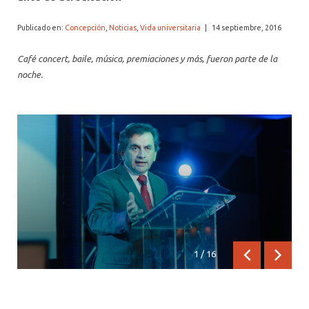
ALUMNI PSICOLOGÍA UDD
Publicado en:
Concepción
,
Noticias
,
Vida universitaria
|
14 septiembre, 2016
SERVICIO DE PSICOLOGÍA INTEGRAL
Café concert, baile, música, premiaciones y más, fueron parte de la
noche.
1
/
16
Anterior
Siguien