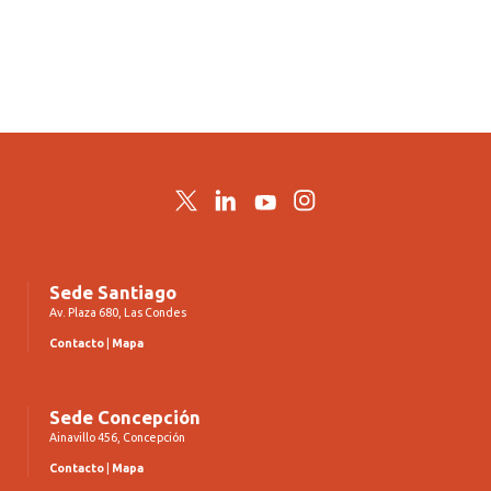
Twitter
LinkedIn
YouTube
Instagram
Sede Santiago
Av. Plaza 680, Las Condes
Contacto
|
Mapa
Sede Concepción
Ainavillo 456, Concepción
Contacto
|
Mapa