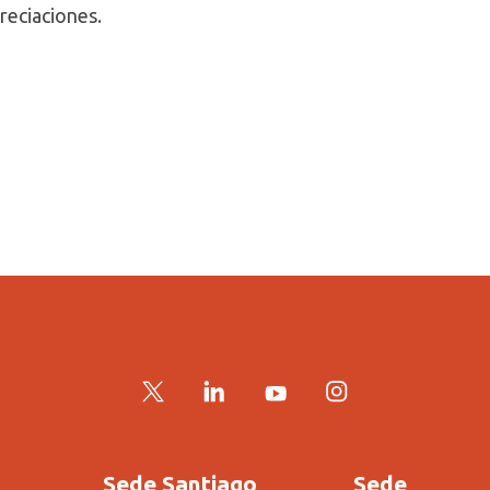
reciaciones.
Twitter
LinkedIn
YouTube
Instagram
Sede Santiago
Sede