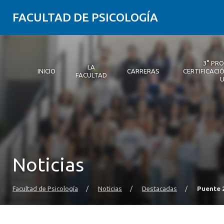
FACULTAD DE PSICOLOGÍA
3° PR
LA
INICIO
CARRERAS
CERTIFICACIÓ
FACULTAD
Inicio
La Facultad
Carreras
3° Proceso de Certificación | Psicología UDD
Postgrados y Educación Continua
Investigación
Vinculación con el medio
Alumni Psicología UDD
Servicio de Psicología Integral
Noticias
Facultad de Psicología
/
Noticias
/
Destacadas
/
Puente 