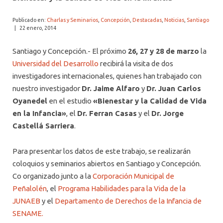
ALUMNI PSICOLOGÍA UDD
Publicado en:
Charlas y Seminarios
,
Concepción
,
Destacadas
,
Noticias
,
Santiago
SERVICIO DE PSICOLOGÍA INTEGRAL
|
22 enero, 2014
Santiago y Concepción.- El próximo
26, 27 y 28 de marzo
la
Universidad del Desarrollo
recibirá la visita de dos
investigadores internacionales, quienes han trabajado con
nuestro investigador
Dr. Jaime Alfaro
y
Dr. Juan Carlos
Oyanedel
en el estudio
«Bienestar y la Calidad de Vida
en la Infancia»
, el
Dr. Ferran Casas
y el
Dr. Jorge
Castellá Sarriera
.
Para presentar los datos de este trabajo, se realizarán
coloquios y seminarios abiertos en Santiago y Concepción.
Co organizado junto a la
Corporación Municipal de
Peñalolén
, el
Programa Habilidades para la Vida de la
JUNAEB
y el
Departamento de Derechos de la Infancia de
SENAME.