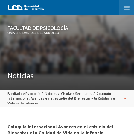
FACULTAD DE PSICOLOGÍA
FACULTAD DE PSICOLOGÍA
UNIVERSIDAD DEL DESARROLLO
INICIO
LA FACULTAD
CARRERAS
Noticias
3° PROCESO DE CERTIFICACIÓN | PSICOLOGÍA UDD
Facultad de Psicología
/
Noticias
/
Charlas y Seminarios
/
Coloquio
POSTGRADOS Y EDUCACIÓN CONTINUA
Internacional Avances en el estudio del Bienestar y la Calidad de
Vida en la Infancia
INVESTIGACIÓN
VINCULACIÓN CON EL MEDIO
Coloquio Internacional Avances en el estudio del
Bienestar y la Calidad de Vida en la Infancia