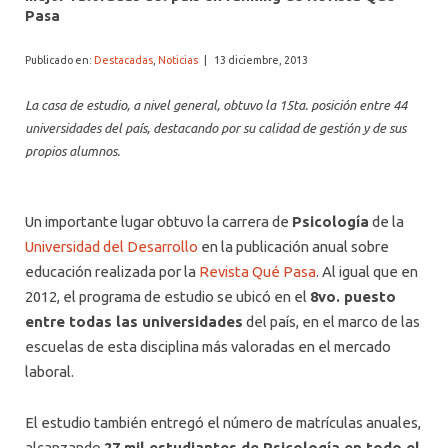
ALUMNI PSICOLOGÍA UDD
Pasa
SERVICIO DE PSICOLOGÍA INTEGRAL
Publicado en:
Destacadas
,
Noticias
|
13 diciembre, 2013
La casa de estudio, a nivel general, obtuvo la 15ta. posición entre 44
universidades del país, destacando por su calidad de gestión y de sus
propios alumnos.
Un importante lugar obtuvo la carrera de
Psicología
de la
Universidad del Desarrollo
en la publicación anual sobre
educación realizada por la
Revista Qué Pasa
. Al igual que en
2012, el programa de estudio se ubicó en el
8vo. puesto
entre todas las universidades
del país, en el marco de las
escuelas de esta disciplina más valoradas en el mercado
laboral.
El estudio también entregó el número de matrículas anuales,
alcanzando
27 mil estudiantes de Psicología en todo el