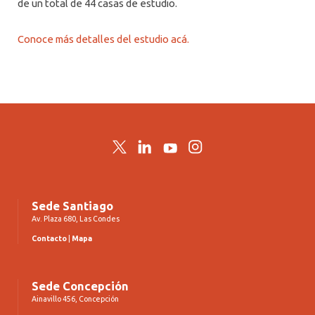
de un total de 44 casas de estudio.
Conoce más detalles del estudio acá.
Twitter
LinkedIn
YouTube
Instagram
Sede Santiago
Av. Plaza 680, Las Condes
Contacto
|
Mapa
Sede Concepción
Ainavillo 456, Concepción