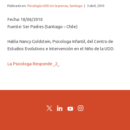
ALUMNI PSICOLOGÍA UDD
Publicado en:
Psicología UDD en la prensa
,
Santiago
|
3 abril, 2010
SERVICIO DE PSICOLOGÍA INTEGRAL
Fecha: 18/06/2010
Fuente: Ser Padres (Santiago – Chile)
Habla Nancy Goldstein, Psicologa Infantil, del Centro de
Estudios Evolutivos e Intervención en el Niño de la UDD.
La Psicologa Responde _2_
Twitter
LinkedIn
YouTube
Instagram