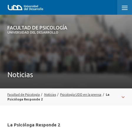
FACULTAD DE PSICOLOGÍA
FACULTAD DE PSICOLOGÍA
UNIVERSIDAD DEL DESARROLLO
INICIO
LA FACULTAD
CARRERAS
Noticias
3° PROCESO DE CERTIFICACIÓN | PSICOLOGÍA UDD
POSTGRADOS Y EDUCACIÓN CONTINUA
Facultad de Psicología
/
Noticias
/
Psicología UDD en la prensa
/
La
Psicóloga Responde 2
INVESTIGACIÓN
VINCULACIÓN CON EL MEDIO
La Psicóloga Responde 2