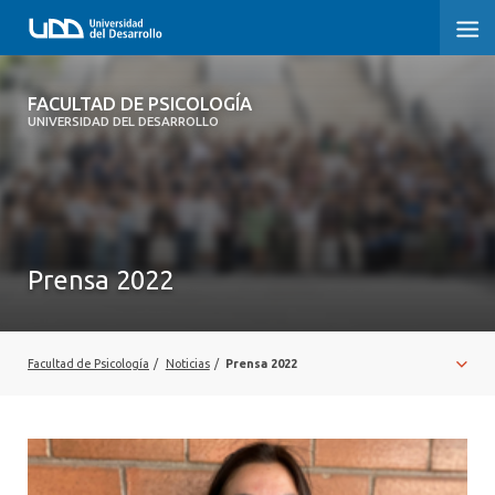
FACULTAD DE PSICOLOGÍA
FACULTAD DE PSICOLOGÍA
UNIVERSIDAD DEL DESARROLLO
INICIO
LA FACULTAD
CARRERAS
Prensa 2022
3° PROCESO DE CERTIFICACIÓN | PSICOLOGÍA UDD
POSTGRADOS Y EDUCACIÓN CONTINUA
Facultad de Psicología
/
Noticias
/
Prensa 2022
INVESTIGACIÓN
VINCULACIÓN CON EL MEDIO