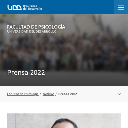
FACULTAD DE PSICOLOGÍA
FACULTAD DE PSICOLOGÍA
UNIVERSIDAD DEL DESARROLLO
INICIO
LA FACULTAD
CARRERAS
Prensa 2022
3° PROCESO DE CERTIFICACIÓN | PSICOLOGÍA UDD
POSTGRADOS Y EDUCACIÓN CONTINUA
Facultad de Psicología
/
Noticias
/
Prensa 2022
INVESTIGACIÓN
VINCULACIÓN CON EL MEDIO