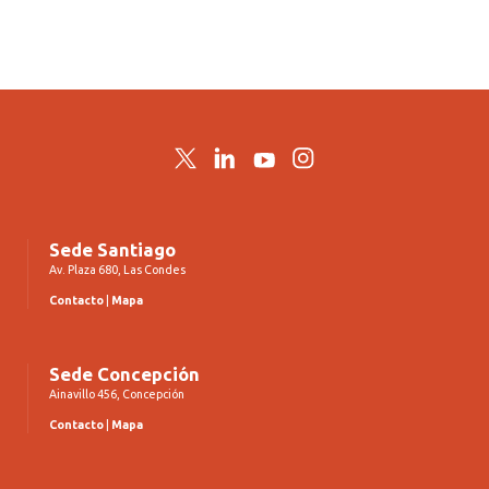
Twitter
LinkedIn
YouTube
Instagram
Sede Santiago
Av. Plaza 680, Las Condes
Contacto
|
Mapa
Sede Concepción
Ainavillo 456, Concepción
Contacto
|
Mapa