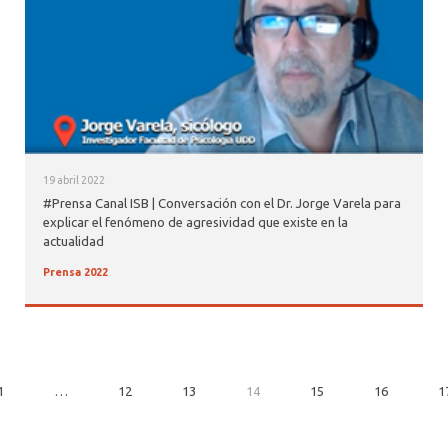
19 abril 2022
#Prensa Canal ISB | Conversación con el Dr. Jorge Varela para
explicar el fenómeno de agresividad que existe en la
actualidad
Prensa 2022
1
…
12
13
14
15
16
1