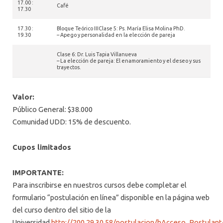
17.00 :
Café
17.30
17.30 :
Bloque Teórico IIIClase 5: Ps. María Elisa Molina PhD.
19.30
– Apego y personalidad en la elección de pareja
Clase 6: Dr. Luis Tapia Villanueva
– La elección de pareja: El enamoramiento y el deseo y sus
trayectos.
Valor:
Público General: $38.000
Comunidad UDD: 15% de descuento.
Cupos limitados
IMPORTANTE:
Para inscribirse en nuestros cursos debe completar el
formulario “postulación en línea” disponible en la página web
del curso dentro del sitio de la
Universidad
http://200.29.30.58/postulacion/hAcceso_Postulan