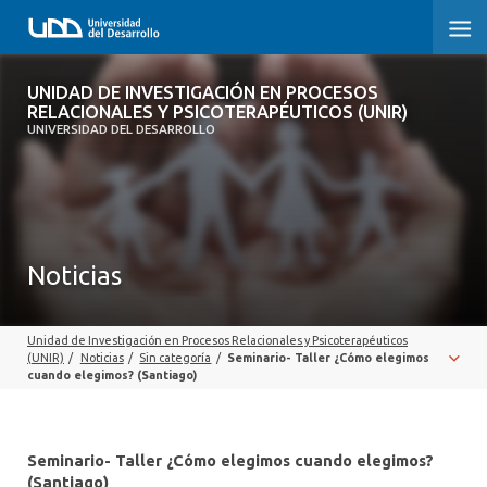
UNIDAD DE INVESTIGACIÓN EN
UNIDAD DE INVESTIGACIÓN EN PROCESOS
PROCESOS RELACIONALES Y
RELACIONALES Y PSICOTERAPÉUTICOS (UNIR)
PSICOTERAPÉUTICOS (UNIR)
UNIVERSIDAD DEL DESARROLLO
INICIO
SOBRE LA UNIDAD
Noticias
EQUIPO
PUBLICACIONES
Unidad de Investigación en Procesos Relacionales y Psicoterapéuticos
(UNIR)
/
Noticias
/
Sin categoría
/
Seminario- Taller ¿Cómo elegimos
cuando elegimos? (Santiago)
Seminario- Taller ¿Cómo elegimos cuando elegimos?
(Santiago)