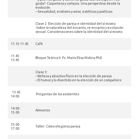
gusta?: Coqueteos y cortejos. Una perspectiva desde la
evolución.
– Sexualidad, erotismo y amor, estéticas y poéticas.
Clase 2: Elección de pareja e identidad del sí mismo.
-Sobre la naturaleza del encanto, re-encanto y excitación
sexual: Consideraciones sobre la identidad del sí mismo.
11.15:11.45
Café
11.45 :
Bloque Teórico II: Ps. María Elisa Molina PhD
13.45
Clase 3:
– Belleza y atractivo físico en la elección de pareja.
– El humor y lo divertido en la elección de un compañero
13.45 :
Preguntas de los asistentes
14:00
14:00 :
Almuerzo
15.00
15.00 :
Taller: Cómo elegimos pareja
17.00