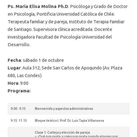
Ps. María Elisa Molina Ph.D
. Psicóloga y Grado de Doctor
en Psicología, Pontificia Universidad Católica de Chile.
Terapeuta familiar y de pareja, Instituto de Terapia Familiar
de Santiago. Supervisora clínica acreditada. Docente
investigadora Facultad de Psicología Universidad del
Desarrollo.
Fecha
: sábado 1 de octubre
Lugar
: Aula 312, Sede San Carlos de Apoqundo (Av. Plaza
680, Las Condes)
Hora
: 9:00
Programa:
9.00 : 9.15
Bienvenida y aspectos administrativos
9.15: 11.15
Bloque teórico I: Prof. Dr. Luis Tapia Villanueva
Clase 1: Cortejo y elección de pareja.
– ¿Qué nos gusta y como nos gusta cuando alguien nos