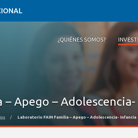
CIONAL
¿QUIÉNES SOMOS?
INVEST
¿Quiénes somos?
Investigar
Formar
Conectar
Contacto
a – Apego – Adolescencia- 
ios
/
Laboratorio FAIN Familia – Apego – Adolescencia- Infancia