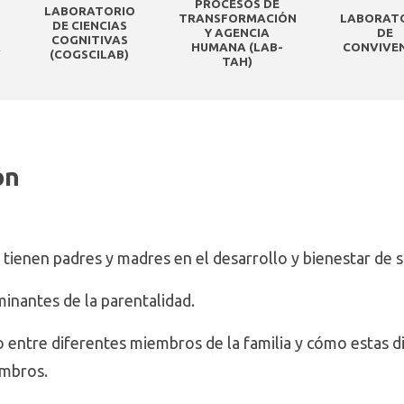
O
PROCESOS DE
LABORATORIO
TRANSFORMACIÓN
LABORAT
DE CIENCIAS
Y AGENCIA
DE
COGNITIVAS
A
HUMANA (LAB-
CONVIVE
(COGSCILAB)
TAH)
ón
 tienen padres y madres en el desarrollo y bienestar de s
minantes de la parentalidad.
 entre diferentes miembros de la familia y cómo estas d
embros.