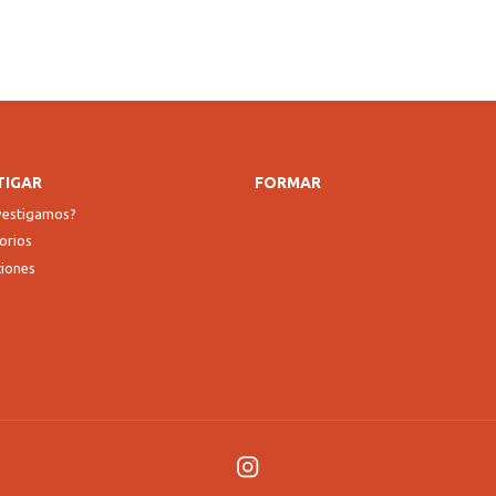
TIGAR
FORMAR
nvestigamos?
orios
ciones
Instagram