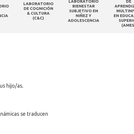
LABORATORIO
DE
LABORATORIO
ORIO
BIENESTAR
APRENDI
DE COGNICIÓN
SUBJETIVO EN
MULTINI
& CULTURA
NCIA
NIÑEZ Y
EN EDUCA
(C&C)
ADOLESCENCIA
SUPERI
(AMES
us hijo/as.
inámicas se traducen