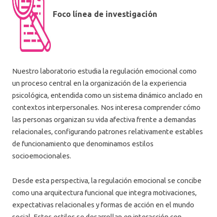
LABORATORIO DE EMOCIONES Y PSICOTERAPIA (EMOPSY LAB)
Foco línea de investigación
LABORATORIO DE CIENCIAS COGNITIVAS (COGSCILAB)
PROCESOS DE TRANSFORMACIÓN Y AGENCIA HUMANA (LAB-TAH)
LABORATORIO DE CONVIVENCIA
Nuestro laboratorio estudia la regulación emocional como
un proceso central en la organización de la experiencia
LABORATORIO DE COGNICIÓN & CULTURA (C&C)
psicológica, entendida como un sistema dinámico anclado en
LABORATORIO BIENESTAR SUBJETIVO EN NIÑEZ Y ADOLESCENCIA
contextos interpersonales. Nos interesa comprender cómo
las personas organizan su vida afectiva frente a demandas
LABORATORIO DE APRENDIZAJE MULTINIVEL EN EDUCACIÓN
relacionales, configurando patrones relativamente estables
SUPERIOR (AMES)
de funcionamiento que denominamos estilos
LABORATORIO CONDICIONANTES DE LA SALUD MENTAL Y
socioemocionales.
PSICOTERAPIA
Desde esta perspectiva, la regulación emocional se concibe
como una arquitectura funcional que integra motivaciones,
expectativas relacionales y formas de acción en el mundo
social. Estos estilos se desarrollan en interacción con