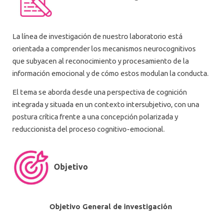
LABORATORIO DE EMOCIONES Y PSICOTERAPIA (EMOPSY LAB)
LABORATORIO DE CIENCIAS COGNITIVAS (COGSCILAB)
La línea de investigación de nuestro laboratorio está
PROCESOS DE TRANSFORMACIÓN Y AGENCIA HUMANA (LAB-TAH)
orientada a comprender los mecanismos neurocognitivos
que subyacen al reconocimiento y procesamiento de la
LABORATORIO DE CONVIVENCIA
información emocional y de cómo estos modulan la conducta.
LABORATORIO DE COGNICIÓN & CULTURA (C&C)
El tema se aborda desde una perspectiva de cognición
integrada y situada en un contexto intersubjetivo, con una
LABORATORIO BIENESTAR SUBJETIVO EN NIÑEZ Y ADOLESCENCIA
postura crítica frente a una concepción polarizada y
LABORATORIO DE APRENDIZAJE MULTINIVEL EN EDUCACIÓN
reduccionista del proceso cognitivo-emocional.
SUPERIOR (AMES)
LABORATORIO CONDICIONANTES DE LA SALUD MENTAL Y
PSICOTERAPIA
Objetivo
Objetivo General de investigación