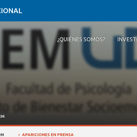
CIONAL
¿QUIÉNES SOMOS?
INVEST
¿Quiénes somos?
Investigar
Formar
Conectar
Contacto
BEM
EM
APARICIONES EN PRENSA