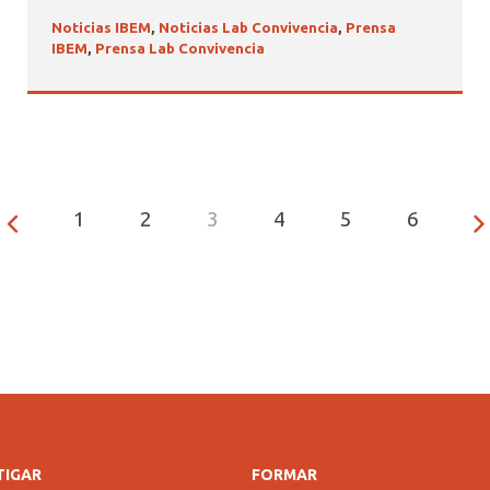
Noticias IBEM
,
Noticias Lab Convivencia
,
Prensa
IBEM
,
Prensa Lab Convivencia
1
2
3
4
5
6
TIGAR
FORMAR