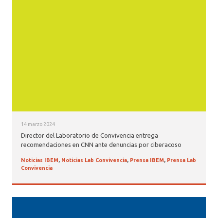
NOTICIAS IBEM
APARICIONES EN PRENSA
14 marzo 2024
Director del Laboratorio de Convivencia entrega
recomendaciones en CNN ante denuncias por ciberacoso
Noticias IBEM
,
Noticias Lab Convivencia
,
Prensa IBEM
,
Prensa Lab
Convivencia