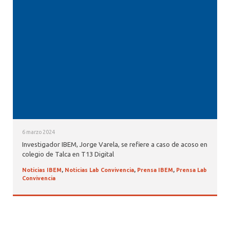
6 marzo 2024
Investigador IBEM, Jorge Varela, se refiere a caso de acoso en
colegio de Talca en T13 Digital
Noticias IBEM
,
Noticias Lab Convivencia
,
Prensa IBEM
,
Prensa Lab
Convivencia