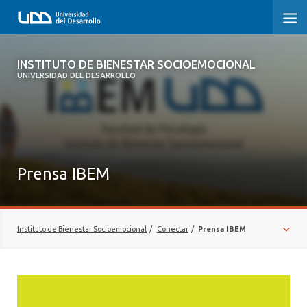
INSTITUTO DE BIENESTAR
INSTITUTO DE BIENESTAR SOCIOEMOCIONAL
SOCIOEMOCIONAL
UNIVERSIDAD DEL DESARROLLO
¿QUIÉNES SOMOS?
INVESTIGAR
Prensa IBEM
FORMAR
CONECTAR
Instituto de Bienestar Socioemocional
/
Conectar
/
Prensa IBEM
CONTACTO
IBEM DOCS
COLUMNAS DE OPINIÓN