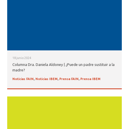
18 junio 2024
Columna Dra. Daniela Aldoney | ¿Puede un padre sustituir a la
madre?
Noticias FAIN
,
Noticias IBEM
,
Prensa FAIN
,
Prensa IBEM