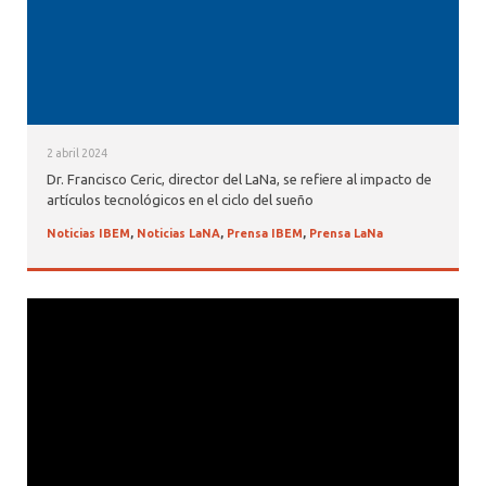
2 abril 2024
Dr. Francisco Ceric, director del LaNa, se refiere al impacto de
artículos tecnológicos en el ciclo del sueño
Noticias IBEM
,
Noticias LaNA
,
Prensa IBEM
,
Prensa LaNa