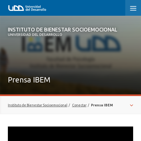
INSTITUTO DE BIENESTAR
INSTITUTO DE BIENESTAR SOCIOEMOCIONAL
SOCIOEMOCIONAL
UNIVERSIDAD DEL DESARROLLO
¿QUIÉNES SOMOS?
INVESTIGAR
Prensa IBEM
FORMAR
CONECTAR
Instituto de Bienestar Socioemocional
/
Conectar
/
Prensa IBEM
CONTACTO
IBEM DOCS
COLUMNAS DE OPINIÓN