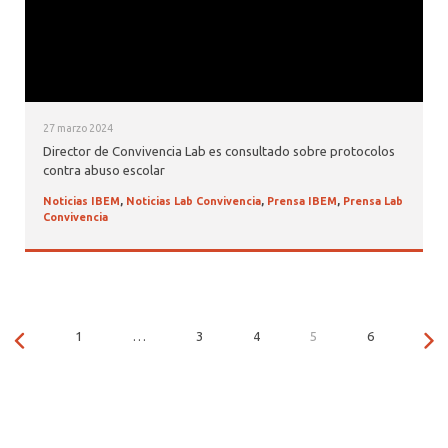
27 marzo 2024
Director de Convivencia Lab es consultado sobre protocolos
contra abuso escolar
Noticias IBEM
,
Noticias Lab Convivencia
,
Prensa IBEM
,
Prensa Lab
Convivencia
1
…
3
4
5
6