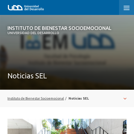
INSTITUTO DE BIENESTAR
INSTITUTO DE BIENESTAR SOCIOEMOCIONAL
SOCIOEMOCIONAL
UNIVERSIDAD DEL DESARROLLO
¿QUIÉNES SOMOS?
INVESTIGAR
Noticias SEL
FORMAR
CONECTAR
Instituto de Bienestar Socioemocional
/
Noticias SEL
CONTACTO