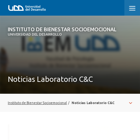
INSTITUTO DE BIENESTAR
INSTITUTO DE BIENESTAR SOCIOEMOCIONAL
SOCIOEMOCIONAL
UNIVERSIDAD DEL DESARROLLO
¿QUIÉNES SOMOS?
INVESTIGAR
Noticias Laboratorio C&C
FORMAR
CONECTAR
Instituto de Bienestar Socioemocional
/
Noticias Laboratorio C&C
CONTACTO