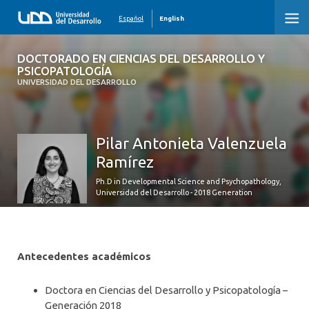
Español
English
DOCTORADO EN CIENCIAS DEL
DOCTORADO EN CIENCIAS DEL DESARROLLO Y
DESARROLLO Y PSICOPATOLOGÍA
PSICOPATOLOGÍA
UNIVERSIDAD DEL DESARROLLO
HOME
Pilar Antonieta Valenzuela
PROGRAM
Ramírez
RESEARCH LINES
Ph.D in Developmental Science and Psychopathology,
Universidad del Desarrollo - 2018 Generation
CURRICULUM
EGRESS PROFILE
Antecedentes académicos
ADMISSION 2026
Doctora en Ciencias del Desarrollo y Psicopatología –
Generación 2018