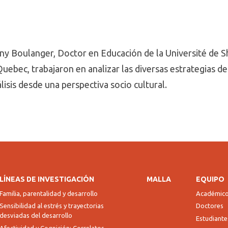
any Boulanger, Doctor en Educación de la Université de 
uebec, trabajaron en analizar las diversas estrategias d
lisis desde una perspectiva socio cultural.
LÍNEAS DE INVESTIGACIÓN
MALLA
EQUIPO
Familia, parentalidad y desarrollo
Académic
Sensibilidad al estrés y trayectorias
Doctores
desviadas del desarrollo
Estudiante
Afectividad y Cognición: Correlatos