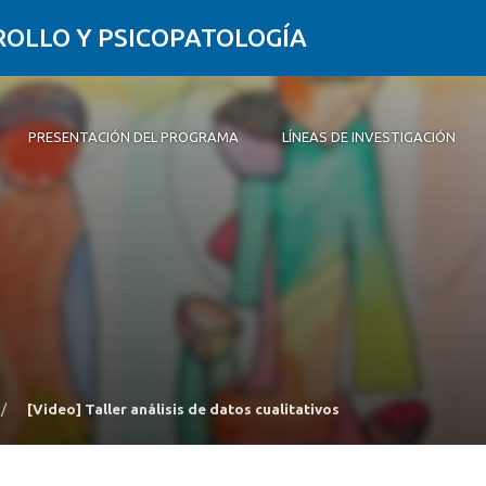
ROLLO Y PSICOPATOLOGÍA
PRESENTACIÓN DEL PROGRAMA
LÍNEAS DE INVESTIGACIÓN
ación del Programa
de Investigación
e Egreso
n 2027
Familia, pare
Objetivos d
Académicos
Requisitos d
Reglamentos
Estudiantes
Afectividad y
estudiantes
Neurofisiológ
/
[Video] Taller análisis de datos cualitativos