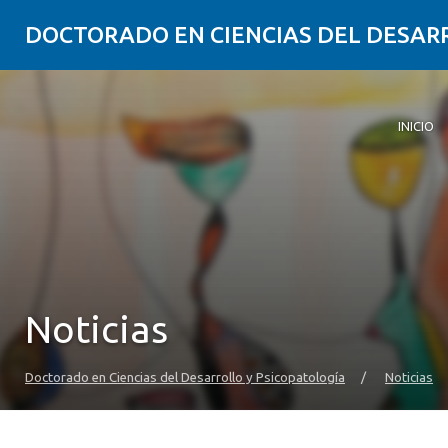
DOCTORADO EN CIENCIAS DEL DESAR
INICIO
Inicio
Present
Líneas 
Malla
Equipo
Perfil d
Admisió
Noticias
Doctorado en Ciencias del Desarrollo y Psicopatología
/
Noticias