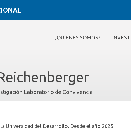
CIONAL
¿QUIÉNES SOMOS?
INVEST
¿Quiénes somos?
Investigar
Formar
Conectar
Contacto
Reichenberger
estigación Laboratorio de Convivencia
 la Universidad del Desarrollo. Desde el año 2025