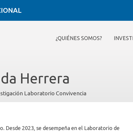
CIONAL
¿QUIÉNES SOMOS?
INVEST
¿Quiénes somos?
Investigar
Formar
Conectar
Contacto
da Herrera
estigación Laboratorio Convivencia
año. Desde 2023, se desempeña en el Laboratorio de