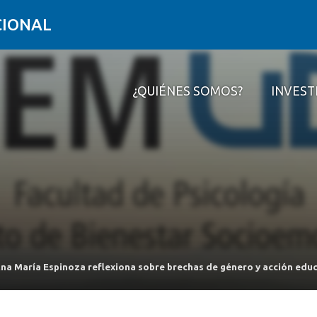
CIONAL
¿QUIÉNES SOMOS?
INVEST
¿Quiénes somos?
Investigar
Formar
Conectar
Contacto
Ana María Espinoza reflexiona sobre brechas de género y acción edu