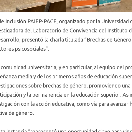
de Inclusión PAIEP-PACE, organizado por la Universidad 
vestigadora del Laboratorio de Convivencia del Instituto
esarrollo, presentó la charla titulada “Brechas de Géner
tores psicosociales”.
la comunidad universitaria, y en particular, al equipo de
ñanza media y de los primeros años de educación superi
estigaciones sobre brechas de género, promoviendo una 
articipación y la permanencia en la educación superior. As
estigación con la acción educativa, como vía para avanzar
tiva de género.
ta instancia “representó una oportunidad clave para vinc