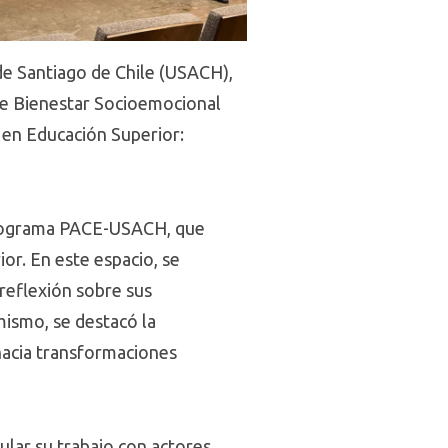
de Santiago de Chile (USACH),
 de Bienestar Socioemocional
o en Educación Superior:
l programa PACE-USACH, que
or. En este espacio, se
reflexión sobre sus
imismo, se destacó la
 hacia transformaciones
ular su trabajo con actores