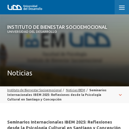
INSTITUTO DE BIENESTAR
INSTITUTO DE BIENESTAR SOCIOEMOCIONAL
SOCIOEMOCIONAL
UNIVERSIDAD DEL DESARROLLO
¿QUIÉNES SOMOS?
INVESTIGAR
Noticias
FORMAR
CONECTAR
Instituto de Bienestar Socioemocional
/
Noticias IBEM
/
Seminarios
Internacionales IBEM 2025: Reflexiones desde la Psicología
CONTACTO
Cultural en Santiago y Concepción
Seminarios Internacionales IBEM 2025: Reflexiones
desde la Psicología Cultural en Santiago y Concepción