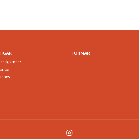
TIGAR
FORMAR
nvestigamos?
orios
ciones
Instagram