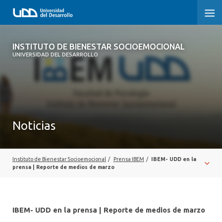
INSTITUTO DE BIENESTAR
INSTITUTO DE BIENESTAR SOCIOEMOCIONAL
SOCIOEMOCIONAL
UNIVERSIDAD DEL DESARROLLO
¿QUIÉNES SOMOS?
INVESTIGAR
Noticias
FORMAR
CONECTAR
Instituto de Bienestar Socioemocional
/
Prensa IBEM
/
IBEM- UDD en la
CONTACTO
prensa | Reporte de medios de marzo
IBEM- UDD en la prensa | Reporte de medios de marzo