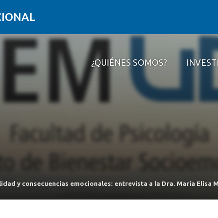
CIONAL
¿QUIÉNES SOMOS?
INVEST
¿Quiénes somos?
Investigar
Formar
Conectar
Contacto
lidad y consecuencias emocionales: entrevista a la Dra. María Elisa 