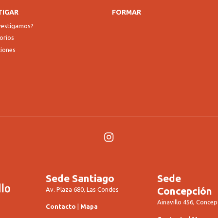
TIGAR
FORMAR
nvestigamos?
orios
ciones
Instagram
Sede Santiago
Sede
Concepción
Av. Plaza 680, Las Condes
Ainavillo 456, Concep
Contacto
|
Mapa