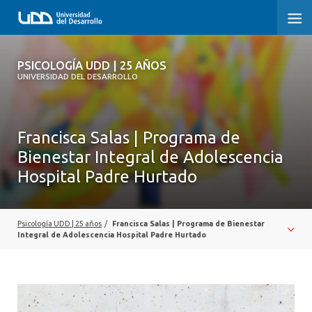
PSICOLOGÍA UDD | 25 AÑOS
PSICOLOGÍA UDD | 25 AÑOS
UNIVERSIDAD DEL DESARROLLO
INICIO
TESTIMONIOS
Francisca Salas | Programa de
Bienestar Integral de Adolescencia
NUESTRA HISTORIA
Hospital Padre Hurtado
REGISTRO FOTOGRÁFICO
Psicología UDD | 25 años
/
Francisca Salas | Programa de Bienestar
Integral de Adolescencia Hospital Padre Hurtado