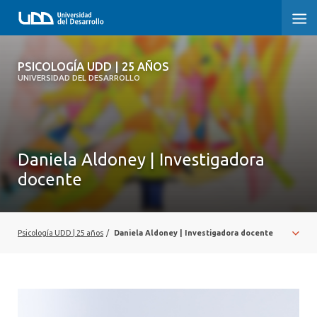
PSICOLOGÍA UDD | 25 AÑOS
PSICOLOGÍA UDD | 25 AÑOS
UNIVERSIDAD DEL DESARROLLO
INICIO
TESTIMONIOS
Daniela Aldoney | Investigadora
NUESTRA HISTORIA
docente
REGISTRO FOTOGRÁFICO
Psicología UDD | 25 años
/
Daniela Aldoney | Investigadora docente