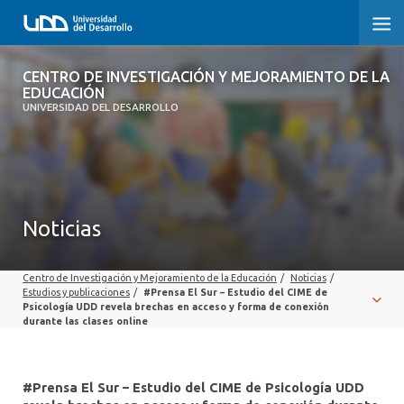
CENTRO DE INVESTIGACIÓN Y
CENTRO DE INVESTIGACIÓN Y MEJORAMIENTO DE LA
MEJORAMIENTO DE LA EDUCACIÓN
EDUCACIÓN
UNIVERSIDAD DEL DESARROLLO
INICIO
SOBRE EL CENTRO
Noticias
EQUIPO
PUBLICACIONES
Centro de Investigación y Mejoramiento de la Educación
/
Noticias
/
Estudios y publicaciones
/
#Prensa El Sur – Estudio del CIME de
Psicología UDD revela brechas en acceso y forma de conexión
durante las clases online
#Prensa El Sur – Estudio del CIME de Psicología UDD