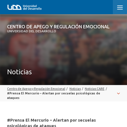
CENTRO DE APEGO Y REGULACIÓN
CENTRO DE APEGO Y REGULACIÓN EMOCIONAL
EMOCIONAL
UNIVERSIDAD DEL DESARROLLO
INICIO
SOBRE EL CENTRO
Noticias
EQUIPO
PUBLICACIONES
Centro de Apego y Regulación Emocional
/
Noticias
/
Noticias CARE
/
#Prensa El Mercurio – Alertan por secuelas psicológicas de
INFRAESTRUCTURA Y EQUIPAMIENTO
ataques
#Prensa El Mercurio – Alertan por secuelas
psicológicas de ataques