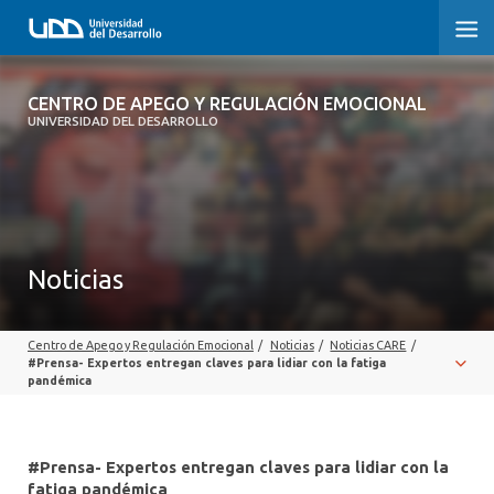
CENTRO DE APEGO Y REGULACIÓN
CENTRO DE APEGO Y REGULACIÓN EMOCIONAL
EMOCIONAL
UNIVERSIDAD DEL DESARROLLO
INICIO
SOBRE EL CENTRO
Noticias
EQUIPO
PUBLICACIONES
Centro de Apego y Regulación Emocional
/
Noticias
/
Noticias CARE
/
#Prensa- Expertos entregan claves para lidiar con la fatiga
INFRAESTRUCTURA Y EQUIPAMIENTO
pandémica
#Prensa- Expertos entregan claves para lidiar con la
fatiga pandémica