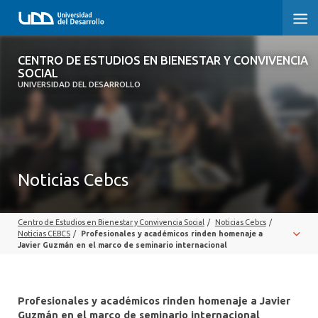
CENTRO DE ESTUDIOS EN BIENESTAR Y
CENTRO DE ESTUDIOS EN BIENESTAR Y CONVIVENCIA
CONVIVENCIA SOCIAL
SOCIAL
UNIVERSIDAD DEL DESARROLLO
INICIO
SOBRE EL CENTRO
Noticias Cebcs
EQUIPO
PUBLICACIONES
Centro de Estudios en Bienestar y Convivencia Social
/
Noticias Cebcs
/
Noticias CEBCS
/
Profesionales y académicos rinden homenaje a
Javier Guzmán en el marco de seminario internacional
Profesionales y académicos rinden homenaje a Javier
Guzmán en el marco de seminario internacional