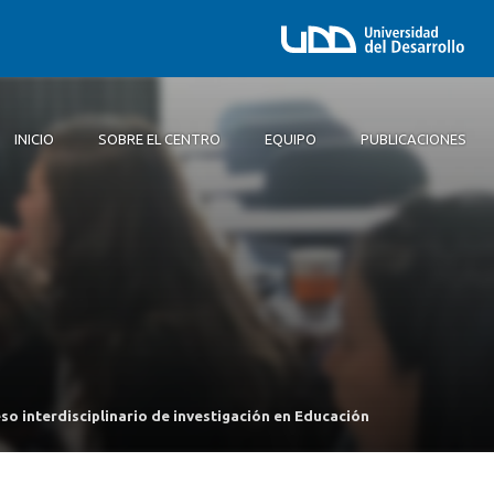
INICIO
SOBRE EL CENTRO
EQUIPO
PUBLICACIONES
Inicio
Sobre el centro
Equipo
Publicaciones
 interdisciplinario de investigación en Educación