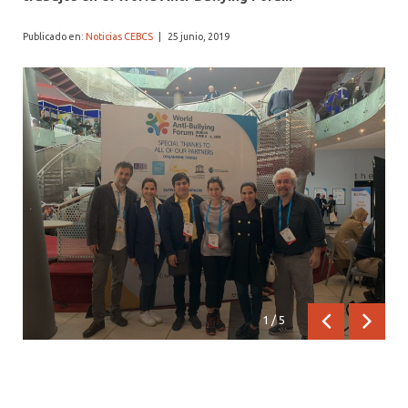
Publicado en:
Noticias CEBCS
|
25 junio, 2019
1
/
5
Anterior
Siguien