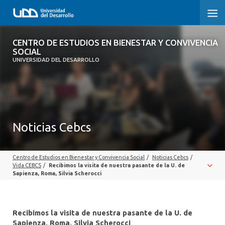
CENTRO DE ESTUDIOS EN BIENESTAR Y
CENTRO DE ESTUDIOS EN BIENESTAR Y CONVIVENCIA
CONVIVENCIA SOCIAL
SOCIAL
UNIVERSIDAD DEL DESARROLLO
INICIO
SOBRE EL CENTRO
Noticias Cebcs
EQUIPO
PUBLICACIONES
Centro de Estudios en Bienestar y Convivencia Social
/
Noticias Cebcs
/
Vida CEBCS
/
Recibimos la visita de nuestra pasante de la U. de
Sapienza, Roma, Silvia Scherocci
Recibimos la visita de nuestra pasante de la U. de
Sapienza, Roma, Silvia Scherocci